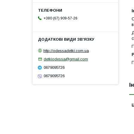
І
+380 (67) 909-57-26
C
в
Д
с
П
http://odessadetki.com.ua
detkiodessa@gmail.com
П
0679095726
0679095726
І
Ц