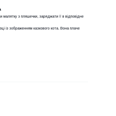
a
ти малятку з пляшечки, заряджати її в відповідне
узці із зображенням казкового кота. Вона плаче