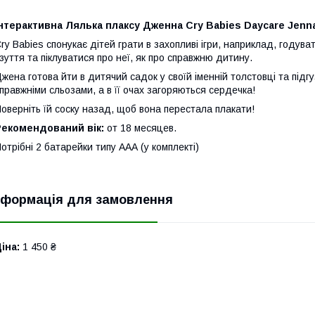
нтерактивна Лялька плаксу Дженна Cry Babies Daycare Jenn
ry Babies спонукає дітей грати в захопливі ігри, наприклад, годува
зуття та піклуватися про неї, як про справжню дитину.
жена готова йти в дитячий садок у своїй іменній толстовці та підг
правжніми сльозами, а в її очах загоряються сердечка!
оверніть їй соску назад, щоб вона перестала плакати!
Рекомендований вік:
от 18 месяцев.
отрібні 2 батарейки типу ААА (у комплекті)
нформація для замовлення
іна:
1 450 ₴