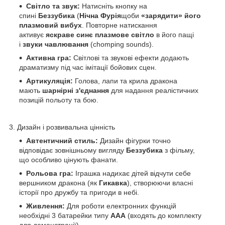
Світло та звук:
Натисніть кнопку на
спині
Беззубика
(
Нічна Фурія
щоби
«зарядити» його
плазмовий вибух
. Повторне натискання
активує
яскраве синє плазмове світло
в його пащі
і
звуки
чавлювання
(chomping sounds).
Активна гра:
Світлові та звукові ефекти додають
драматизму під час імітації бойових сцен.
Артикуляція:
Голова, лапи та крила дракона
мають
шарнірні з'єднання
для надання реалістичних
позицій польоту та бою.
3. Дизайн і розвивальна цінність
Автентичний стиль:
Дизайн фігурки точно
відповідає зовнішньому вигляду
Беззубика
з фільму,
що особливо цінують фанати.
Рольова гра:
Іграшка надихає дітей відчути себе
вершником дракона (як
Гикавка
), створюючи власні
історії про дружбу та пригоди в небі.
Живлення:
Для роботи електронних функцій
необхідні 3 батарейки типу
AAA
(входять до комплекту
для демонстрації).