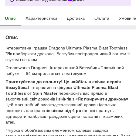
Опис
Характеристики
Доставка
Оплата
Умови п
Опис
Інтерактивна іграшка Dragons Ultimate Plasma Blast Toothless
"Як приборкати дракона" Беззубик повітропроникний вогнем зі
звуком і світлом
Dreamworks Dragons: Інтерактивний Беззубик «Плазмінний
вибух» — 64 см крила зі світлом і звуком
Приготуйтеся до польоту! Це найбільш епічна версія
Беззубика!
Інтерактивна фігурка
Ultimate Plasma Blast
Toothless
от
Spin Master
переносить вас прямо в
захопливий світ драконів і вікінгів з
«Як приручити дракона»
.
Цей масштабний високодеталізований дракон ідеально
підходить для фанатів
віком від 4 років
, які прагнуть
відтворити найбільш грандіозні сцени польотів і плазмових
атак.
Фігурка є обов'язковим елементом колекції завдяки
своїм
реалістичним крилам
и
електронним функціям
. Вона