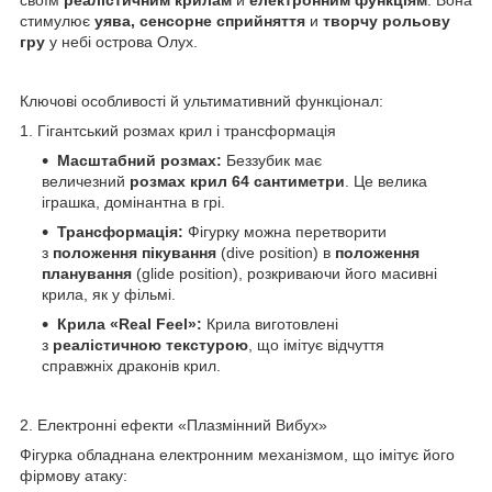
стимулює
уява, сенсорне сприйняття
и
творчу рольову
гру
у небі острова Олух.
Ключові особливості й ультимативний функціонал:
1. Гігантський розмах крил і трансформація
Масштабний розмах:
Беззубик має
величезний
розмах крил 64 сантиметри
. Це велика
іграшка, домінантна в грі.
Трансформація:
Фігурку можна перетворити
з
положення пікування
(dive position) в
положення
планування
(glide position), розкриваючи його масивні
крила, як у фільмі.
Крила «Real Feel»:
Крила виготовлені
з
реалістичною текстурою
, що імітує відчуття
справжніх драконів крил.
2. Електронні ефекти «Плазмінний Вибух»
Фігурка обладнана електронним механізмом, що імітує його
фірмову атаку: