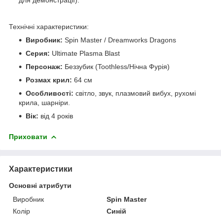
Технічні характеристики:
Виробник:
Spin Master / Dreamworks Dragons
Серия:
Ultimate Plasma Blast
Персонаж:
Беззубик (Toothless/Нічна Фурія)
Розмах крил:
64 см
Особливості:
світло, звук, плазмовий вибух, рухомі
крила, шарніри.
Вік:
від 4 років
Приховати
Характеристики
Основні атрибути
Виробник
Spin Master
Колір
Синій