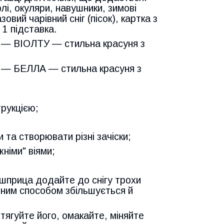
лі, окуляри, навушники, зимові
вий чарівний сніг (пісок), картка з
 1 підставка.
 — ВІОЛТУ — стильна красуня з
 — БЕЛЛА — стильна красуня з
трукцією;
 та створювати різні зачіски;
жніми" віями;
ю шприца додайте до снігу трохи
івним способом збільшується й
озтягуйте його, омакайте, міняйте