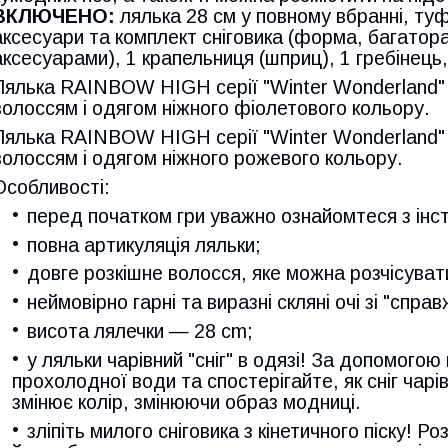
ВКЛЮЧЕНО:
лялька 28 см у повному вбранні, туф
аксесуари та комплект сніговика (форма, багаторазо
аксесуарами), 1 крапельниця (шприц), 1 гребінець,
Лялька RAINBOW HIGH серії "Winter Wonderland"
волоссям і одягом ніжного фіолетового кольору.
Лялька RAINBOW HIGH серії "Winter Wonderland"
волоссям і одягом ніжного рожевого кольору.
Особливості:
перед початком гри уважно ознайомтеся з інс
повна артикуляція ляльки;
довге розкішне волосся, яке можна розчісувати
неймовірно гарні та виразні скляні очі зі "справ
висота лялечки — 28 cm;
у ляльки чарівний "сніг" в одязі! За допомого
прохолодної води та спостерігайте, як сніг чар
змінює колір, змінюючи образ модниці.
зліпіть милого сніговика з кінетичного піску! Р