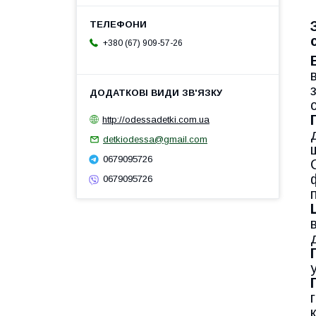
+380 (67) 909-57-26
http://odessadetki.com.ua
detkiodessa@gmail.com
0679095726
0679095726