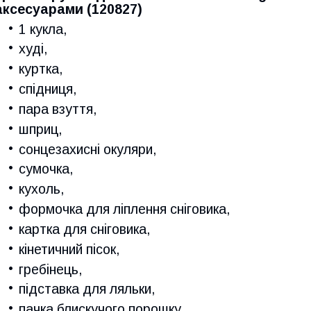
аксесуарами (120827)
1 кукла,
худі,
куртка,
спідниця,
пара взуття,
шприц,
сонцезахисні окуляри,
сумочка,
кухоль,
формочка для ліплення сніговика,
картка для сніговика,
кінетичний пісок,
гребінець,
підставка для ляльки,
пачка блискучого порошку,