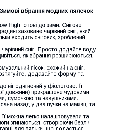
 Зимові вбрання модних лялечок
bow High готові до зими. Снігове
редині заховане чарівний сніг, який
льки входить сніговик, зроблений
 чарівний сніг. Просто додайте воду
дивіться, як вбрання розширюються,
мувальний пісок, схожий на сніг,
Розтягуйте, додавайте форму та
до ніг одягнений у фіолетове. Її
ньої довжини) прикрашене чудовими
и, сумочкою та навушниками.
сане назад у два пучки на маківці та
 її можна легко налаштовувати та
 ноги згинаються, створюючи безліч
ставці для ляльки, що додається.