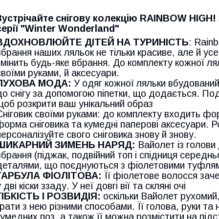
Зустрічайте снігову колекцію RAINBOW HIGH!
серії "Winter Wonderland"
ВДОХНОВЛЮЙТЕ ДІТЕЙ НА ТУРИНІСТЬ
: Rain
вбрання наших ляльок не тільки красиве, але й усе
змінить будь-яке вбрання. До комплекту кожної ля
своїми руками, й аксесуари.
ПУХОВА МОДА:
У одяг кожної ляльки вбудований
до снігу за допомогою піпетки, що додається. По
щоб розкрити ваш унікальний образ
Сніговик своїми руками: до комплекту входить фор
форма сніговика та кумедні паперові аксесуари. 
персоналізуйте свого сніговика знову й знову.
ШИКАРНИЙ ЗИМЕНЬ НАРЯД:
Вайолет із голови 
вбрання (піджак, подвійний топ і спідниця серед
деталями, що поєднуються з фіолетовими туфлям
ГАРБУЛА ФІОЛІТОВА:
Її фіолетове волосся заче
у дві кіски ззаду. У неї довгі вії та скляні очі
ГІБКІСТЬ І РОЗВИДІЯ:
оскільки Вайолет рухомий,
грати з нею різними способами. Її голова, руки та
кумедних поз, а також її можна розмістити на під