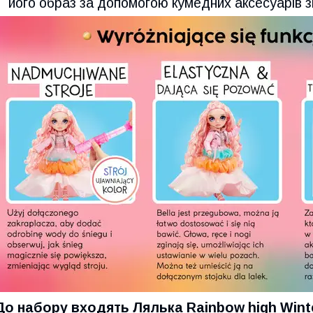
його образ за допомогою кумедних аксесуарів з
До набору входять Лялька Rainbow high Wint