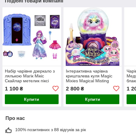
Подібні товари компанії
Набір чарівне дзеркало з
Інтерактивна чарівна
Чарі
лялькою Магік Мікіс
кришталева куля Magic
Медж
Скайлар метелик піксі
Mixies Magical Misting
блак
Magic Mixies Pixie
Crystal Ball Рожева
Magi
1 100
2 800
1 2
₴
₴
Supremes Magic Mirror
Купити
Купити
Про нас
100% позитивних з 88 відгуків за рік