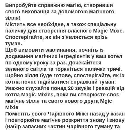
Випробуйте справжню магію, створивши
свого вихованця за допомогою магічного
зілля!
Містить все необхідне, а також спеціальну
паличку для створення власного Magic Mixie.
Спостерігайте, як він з'являється крізь
туман.
Щоб вимовити заклинання, почніть із
додавання магічних інгредієнтів у ваш котел
по одному кроку за раз. Дочекайтеся
зеленого світла та торкніться палички тричі.
Щойно зілля буде готове, спостерігайте, як із
котла почне підійматися справжній туман.
Уважно слухайте понад 20 звуків і реакцій від
котла Magic Mixies
, поки ви створюєте своє
магічне зілля та свого нового друга Mgic
Mixie
Помістіть свого Чарівного Міксі назад у казан
і повторюйте магічне розкриття знову і знову
(набір запасних частин Чарівного туману та