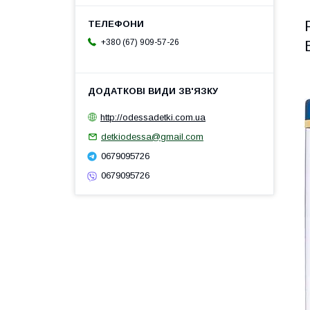
+380 (67) 909-57-26
http://odessadetki.com.ua
detkiodessa@gmail.com
0679095726
0679095726