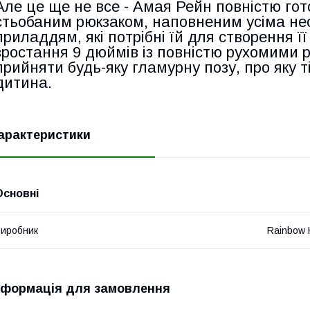
Але це ще не все - Амая Рейн повністю гото
стьобаним рюкзаком, наповненим усіма н
приладдям, які потрібні їй для створення її
зростання 9 дюймів із повністю рухомими
прийняти будь-яку гламурну позу, про яку 
дитина.
арактеристики
Основні
иробник
Rainbow 
нформація для замовлення