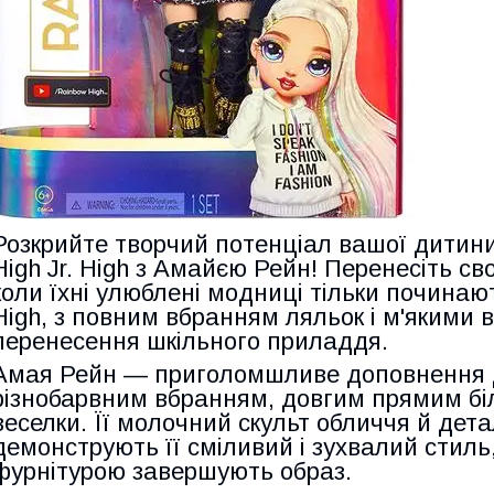
Розкрийте творчий потенціал вашої дитини
High Jr. High з Амайєю Рейн! Перенесіть св
коли їхні улюблені модниці тільки починаю
High, з повним вбранням ляльок і м'якими 
перенесення шкільного приладдя.
Амая Рейн — приголомшливе доповнення до б
різнобарвним вбранням, довгим прямим бі
веселки. Її молочний скульт обличчя й дет
демонструють її сміливий і зухвалий стиль,
фурнітурою завершують образ.