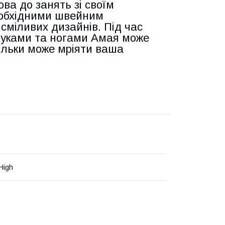
ва до занять зі своїм
еобхідними швейним
 сміливих дизайнів. Під час
 руками та ногами Амая може
тільки може мріяти ваша
High