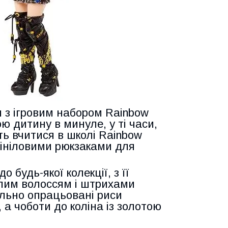
 з ігровим набором Rainbow
ою дитину в минуле, у ті часи,
ть вчитися в школі Rainbow
вініловими рюкзаками для
удь-якої колекції, з її
лим волоссям і штрихами
ально опрацьовані риси
 а чоботи до коліна із золотою