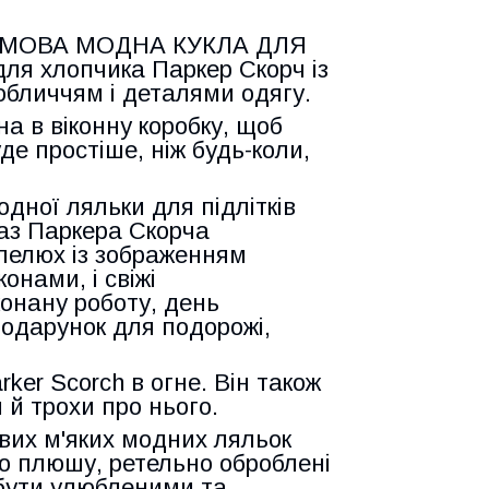
ЙМОВА МОДНА КУКЛА ДЛЯ
ля хлопчика Паркер Скорч із
бличчям і деталями одягу.
 в віконну коробку, щоб
уде простіше, ніж будь-коли,
ної ляльки для підлітків
аз Паркера Скорча
пелюх із зображенням
онами, і свіжі
конану роботу, день
подарунок для подорожі,
 Scorch в огне. Він також
 й трохи про нього.
ивих м'яких модних ляльок
ого плюшу, ретельно оброблені
і бути улюбленими та