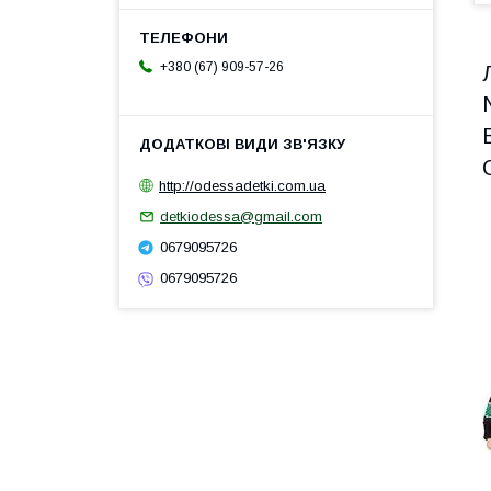
+380 (67) 909-57-26
http://odessadetki.com.ua
detkiodessa@gmail.com
0679095726
0679095726