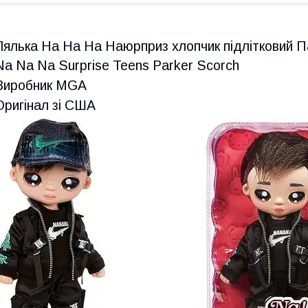
Лялька На На На Наюрприз хлопчик підлітковий П
Na Na Na Surprise Teens Parker Scorch
Виробник MGA
Оригінал зі США