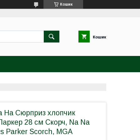
Кошик
Кошик
а На Сюрприз хлопчик
Паркер 28 см Скорч, Na Na
ns Parker Scorch, MGA