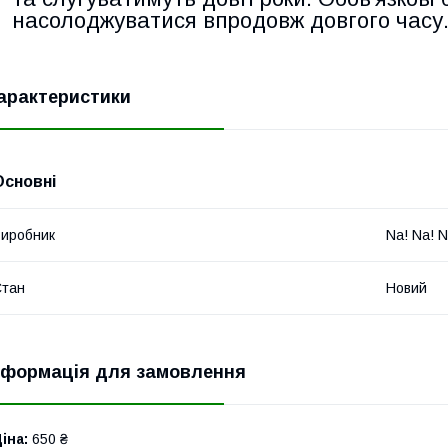
насолоджуватися впродовж довгого часу
арактеристики
Основні
иробник
Na! Na! N
Стан
Новий
нформація для замовлення
іна:
650 ₴