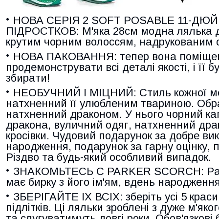
НОВА СЕРІЯ 2 SOFT POSABLE 11-ДЮ
ПІДРОСТКОВ: М'яка 28см модна лялька д
крутим чорним волоссям, надрукованим о
НОВА ПАКОВАННЯ: тепер вона поміщена
продемонструвати всі деталі якості, і її б
збирати!
НЕОБУЧНИЙ І МІЦНИЙ: Стиль кожної мод
натхненний її улюбленим твариною. Обр
натхненний драконом. У нього чорний ка
дракона, вуличний одяг, натхненний драк
кросівки. Чудовий подарунок за добре ви
народження, подарунок за гарну оцінку, 
Різдво та будь-який особливий випадок.
ЗНАКОМЬТЕСЬ С PARKER SCORCH: Parker
має бирку з його ім'ям, вдень народження
ЗБЕРІГАЙТЕ ІХ ВСІХ: зберіть усі 5 крас
підлітків. Ці ляльки зроблені з дуже м'як
та слугуватимуть довгі роки. Обов'язков